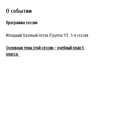
О событии
Программа сессии
Младший базовый поток (Группа 17)   5-я сессия
Основная тема этой сессии – учебный план 5 
класса  
Предлагаемые курсы:
Общее учение о человеке
Показать еще
Контакты: